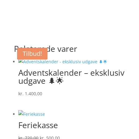
Relaterede varer
Tilbud!
Adventskalender – eksklusiv
udgave 🌲🌟
kr.
1.400,00
Feriekasse
Den
Den
kr.
720,00
kr.
500,00