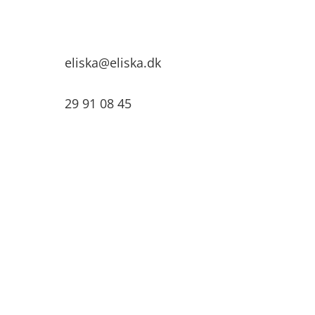
eliska@eliska.dk
29 91 08 45