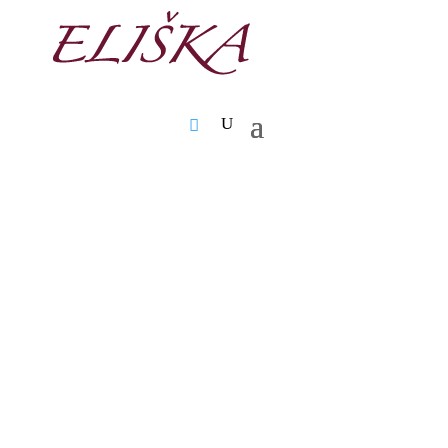
✓ Fri fragt ved køb over 999,-
✓ 2-4 dages levering
✓ Mulighed for afhentning i butik