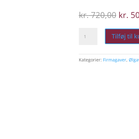
Den
kr.
720,00
kr.
50
oprin
pris
Feriekasse
var:
Tilføj til 
antal
kr. 7
Kategorier:
Firmagaver
,
Ølga