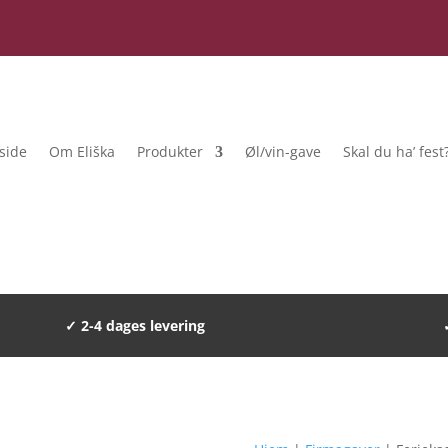
side
Om Eliška
Produkter
Øl/vin-gave
Skal du ha’ fest
✓ 2-4 dages levering