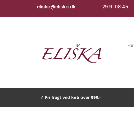
eliska@eliska.dk
29 91 08 45
For
✓ Fri fragt ved køb over 999,-