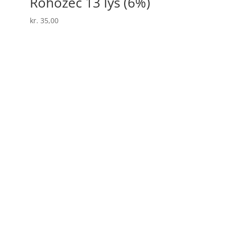
Rohozec 13 lys (6%)
kr.
35,00
Velkommen til Eliska.dk
– din leverandør af tjekkisk øl og vin
Lækkert udvalg af kvalitets-øl og vin fra Tjekkiet