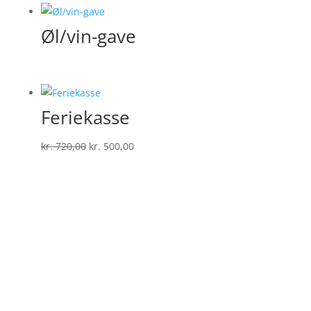
Øl/vin-gave
Feriekasse
Den
Den
kr.
720,00
kr.
500,00
oprindelige
aktuelle
pris
pris
var:
er:
kr. 720,00.
kr. 500,00.