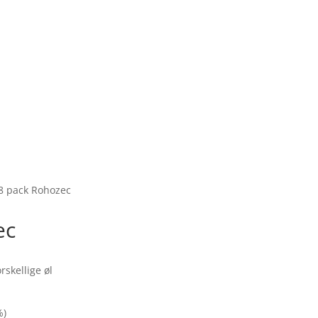
✓ Mulighed for afhentning i butik
8 pack Rohozec
ec
rskellige øl
%)