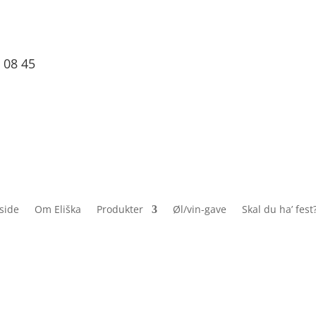
 08 45
side
Om Eliška
Produkter
Øl/vin-gave
Skal du ha’ fest