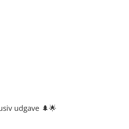
usiv udgave 🌲🌟