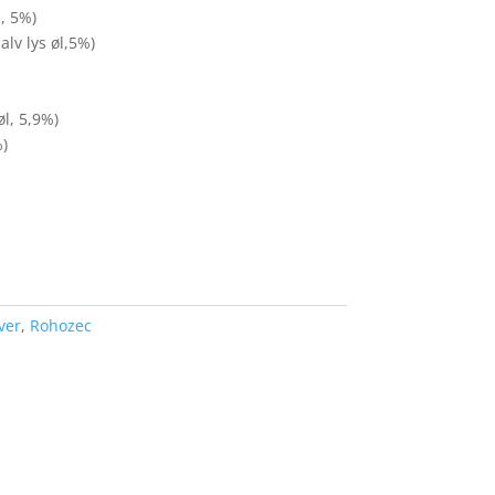
l, 5%)
lv lys øl,5%)
l, 5,9%)
)
ver
,
Rohozec