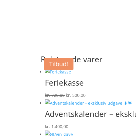
Relaterede varer
Tilbud!
Feriekasse
Den
Den
kr.
720,00
kr.
500,00
oprindelige
aktuelle
pris
pris
Adventskalender – ekskl
var:
er:
kr.
1.400,00
kr. 720,00.
kr. 500,00.