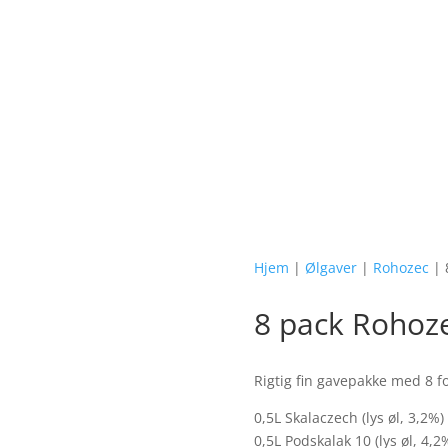
✓ 2-4 dages levering
Hjem
|
Ølgaver
|
Rohozec
| 
8 pack Rohoz
Rigtig fin gavepakke med 8 fo
0,5L Skalaczech (lys øl, 3,2%)
0,5L Podskalak 10 (lys øl, 4,2