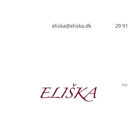
eliska@eliska.dk
29 91
For