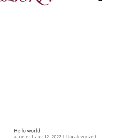
✓ Fri fragt ved køb over 999,-
✓ 2-4 dages levering
✓ Mulighed for afhentning i butik
Hello world!
af
peter
|
aug 12, 2022
|
Uncategorized