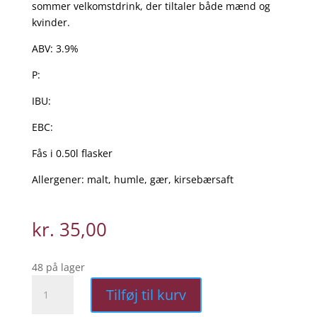
sommer velkomstdrink, der tiltaler både mænd og
kvinder.
ABV: 3.9%
P:
IBU:
EBC:
Fås i 0.50l flasker
Allergener: malt, humle, gær, kirsebærsaft
kr.
35,00
48 på lager
Rohozec
Tilføj til kurv
Kirsebær
(3,9%)