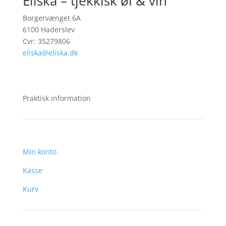
Eliska – tjekkisk øl & vin
Borgervænget 6A
6100 Haderslev
Cvr: 35279806
eliska@eliska.dk
Praktisk information
Min konto
Kasse
Kurv