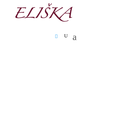
✓ Fri fragt ved køb over 999,-
✓ 2-4 dages levering
✓ Mulighed for afhentning i butik