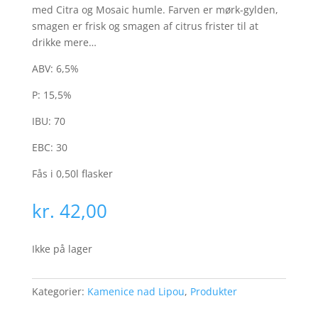
med Citra og Mosaic humle. Farven er mørk-gylden,
smagen er frisk og smagen af citrus frister til at
drikke mere…
ABV: 6,5%
P: 15,5%
IBU: 70
EBC: 30
Fås i 0,50l flasker
kr.
42,00
Ikke på lager
Kategorier:
Kamenice nad Lipou
,
Produkter