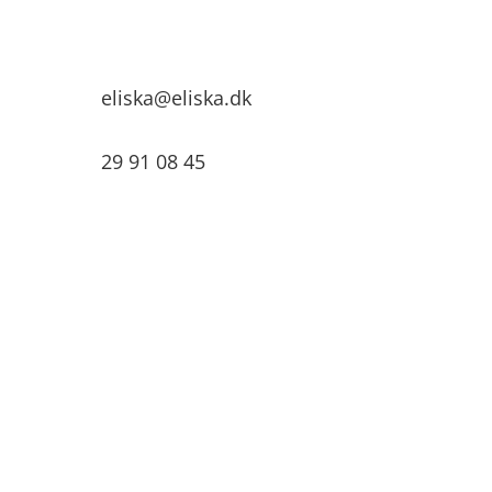
eliska@eliska.dk
29 91 08 45