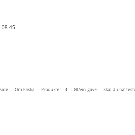
 08 45
side
Om Eliška
Produkter
Øl/vin-gave
Skal du ha’ fest