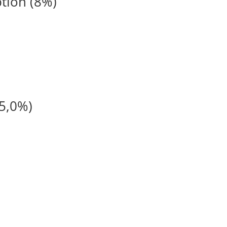
tion (8%)
(5,0%)