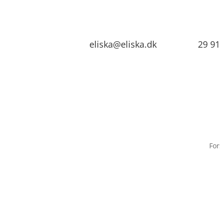
eliska@eliska.dk
29 91
For