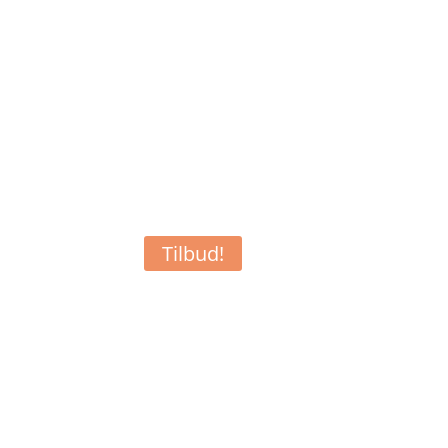
✓ Fri fragt ved køb over 999,-
Tilbud!