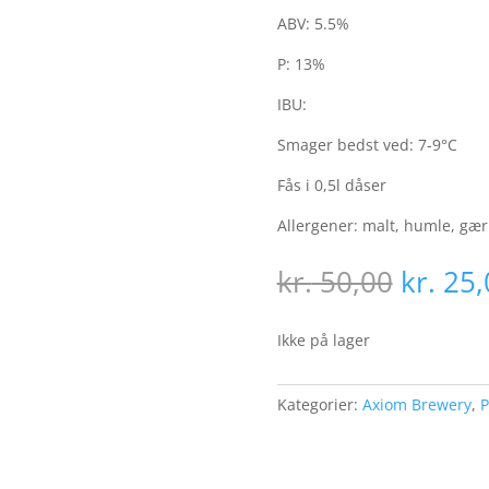
ABV: 5.5%
P: 13%
IBU:
Smager bedst ved: 7-9°C
Fås i 0,5l dåser
Allergener: malt, humle, gær
Den
kr.
50,00
kr.
25,
oprind
pris
Ikke på lager
var:
kr. 50,
Kategorier:
Axiom Brewery
,
P