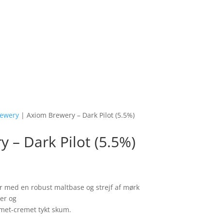
✓ Mulighed for afhentning i butik
rewery
| Axiom Brewery – Dark Pilot (5.5%)
 – Dark Pilot (5.5%)
r med en robust maltbase og strejf af mørk
er og
met-cremet tykt skum.