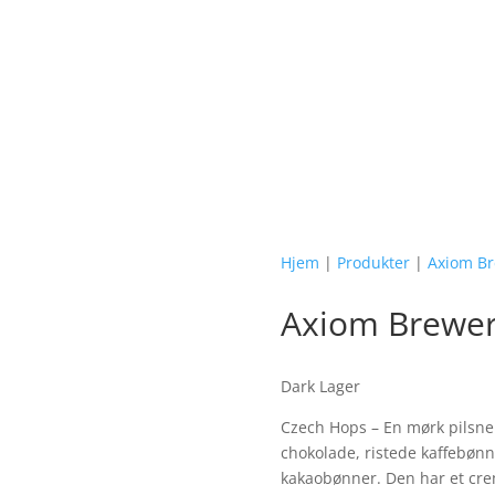
✓ 2-4 dages levering
Hjem
|
Produkter
|
Axiom B
Axiom Brewery
Dark Lager
Czech Hops – En mørk pilsne
chokolade, ristede kaffebønn
kakaobønner. Den har et cre