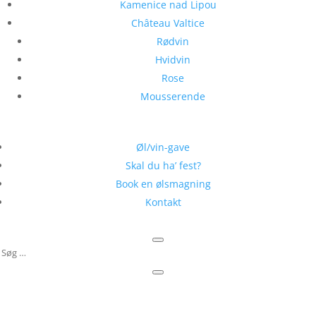
Kamenice nad Lipou
Château Valtice
Rødvin
Hvidvin
Rose
Mousserende
Øl/vin-gave
Skal du ha’ fest?
Book en ølsmagning
Kontakt
✓ Fri fragt ved køb over 999,-