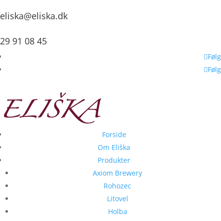
eliska@eliska.dk
29 91 08 45
Følg
Følg
Forside
Om Eliška
Produkter
Axiom Brewery
Rohozec
Litovel
Holba