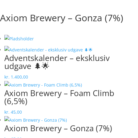
✓ 2-4 dages levering
✓ Mulighed for afhentning i butik
Axiom Brewery – Gonza (7%)
Adventskalender – eksklusiv
udgave 🌲🌟
kr.
1.400,00
Axiom Brewery – Foam Climb
(6,5%)
kr.
45,00
Axiom Brewery – Gonza (7%)