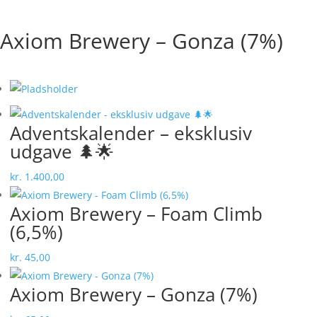
✓ 2-4 dages levering
✓ Mulighed for afhentning i butik
Axiom Brewery – Gonza (7%)
Adventskalender – eksklusiv
udgave 🌲🌟
kr.
1.400,00
Axiom Brewery – Foam Climb
(6,5%)
kr.
45,00
Axiom Brewery – Gonza (7%)