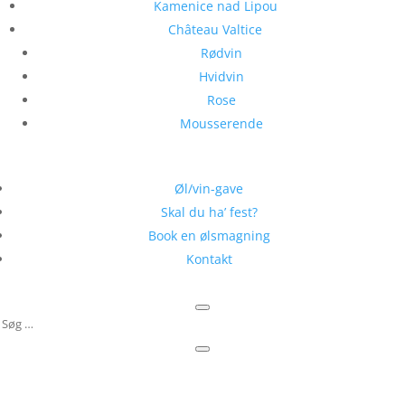
Kamenice nad Lipou
Château Valtice
Rødvin
Hvidvin
Rose
Mousserende
Øl/vin-gave
Skal du ha’ fest?
Book en ølsmagning
Kontakt
✓ Fri fragt ved køb over 999,-